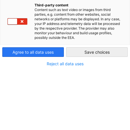
Jan Roennfeld: Geschäftsführendes Vorstandsmitglied der
Third-party content
Deutschen Handelskammer in Süd- und Südwest China
Content such as text video or images from third
China (Mainland)
parties, e.g. content from other websites, social
Wir freuen uns, Jan Roennfeld als neues
networks or platforms may be displayed. In any case,
your IP address and telemetry data will be processed
geschäftsführendes Vorstandsmitglied der Deutschen
by the respective provider. The provider may also
Handelskammer in Süd- und Südwest China, mit Sitz in
monitor your behaviour and build usage profiles,
possibly outside the EEA.
Guangzhou, vorzustellen. Jan Roennfeld hat seine neue
Rolle vor wenigen Wochen übernommen und hat die Region
Agree to all data uses
Save choices
viel bereits, um Mitglieder, Partner und Kunden persönlich
kennenzulernen.
Reject all data uses
Obwohl er neu in China ist, bringt Jan Roennfeld
umfassende Erfahrung aus seiner langjährigen Tätigkeit im
Netzwerk der Deutschen Auslandshandelskammern (AHKs)
mit. Ab 1998 war er bei der Deutsch-Indonesischen Industrie-
und Handelskammer in Jakarta tätig – zunächst als Leiter
der Umwelttechnologieförderung, anschließend als Leiter
Geschäftsentwicklung und seit 2004 als Delegierter der
Deutschen Wirtschaft in Indonesien sowie als