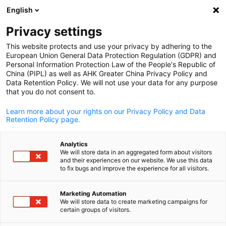
English
Suche öffnen
Navi
Ein
Privacy settings
This website protects and use your privacy by adhering to the
European Union General Data Protection Regulation (GDPR) and
Personal Information Protection Law of the People's Republic of
China (PIPL) as well as AHK Greater China Privacy Policy and
Data Retention Policy. We will not use your data for any purpose
that you do not consent to.
Learn more about your rights on our Privacy Policy and Data
Retention Policy page.
AHK Greater China / AHK Greater China
Analytics
News
19/01/2026
We will store data in an aggregated form about visitors
and their experiences on our website. We use this data
to fix bugs and improve the experience for all visitors.
Management Update in Süd-
German
Marketing Automation
und Südwestchina
We will store data to create marketing campaigns for
certain groups of visitors.