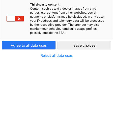
Partnerschaften neu gedacht: Unternehmen verstärken
Third-party content
strategische Kooperationen, um Know-how gezielt zu nutzen
Content such as text video or images from third
China (Mainland)
parties, e.g. content from other websites, social
und das Geschäft in China weiterzuentwickeln
networks or platforms may be displayed. In any case,
your IP address and telemetry data will be processed
伙伴关系再蓄力：企业加强战略协作，以知识为杠杆推动在
by the respective provider. The provider may also
华业务增长
monitor your behaviour and build usage profiles,
possibly outside the EEA.
Peking, 2. Dezember 2025:
Heute veröffentlichte die
Deutsche Handelskammer in China die Ergebnisse der
Agree to all data uses
Save choices
Geschäftsklimaumfrage 2025/26
, die einen leichten
Reject all data uses
Anstieg des wirtschaftlichen und branchenspezifischen
Stimmungsbildes zeigt. Herausforderungen wie Preisdruck
und der „Buy China“-Trend verstärken sich weiter, während
chinesische Unternehmen zunehmend als Innovationsführer
wahrgenommen werden. „2025 brachte Herausforderungen
auf mehreren Ebenen – vom eskalierenden globalen
Handelskonflikt bis hin zum härteren Wettbewerb auf dem
chinesischen Markt, ausgelöst durch sinkende Preise und
eine beschleunigte Innovationsdynamik. Deutsche
Unternehmen in China mussten sich über alle Branchen