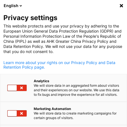
English
Suche öffnen
Navi
Ein
Privacy settings
This website protects and use your privacy by adhering to the
European Union General Data Protection Regulation (GDPR) and
Personal Information Protection Law of the People's Republic of
China (PIPL) as well as AHK Greater China Privacy Policy and
Data Retention Policy. We will not use your data for any purpose
that you do not consent to.
Learn more about your rights on our Privacy Policy and Data
Retention Policy page.
AHK Greater China / AHK Greater China
Analytics
News
02/12/2025
We will store data in an aggregated form about visitors
and their experiences on our website. We use this data
to fix bugs and improve the experience for all visitors.
Geschäftsklimaumfrage
German
Marketing Automation
2025/26
We will store data to create marketing campaigns for
certain groups of visitors.