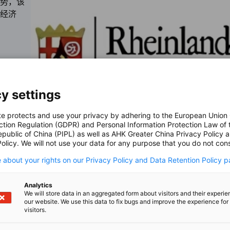
势，该
经济
y settings
te protects and use your privacy by adhering to the European Union
ction Regulation (GDPR) and Personal Information Protection Law of 
epublic of China (PIPL) as well as AHK Greater China Privacy Policy 
Rheinland-Pfalz / Rheinland-Pfalz
olicy. We will not use your data for any purpose that you do not cons
萨克森－安
 about your rights on our Privacy Policy and Data Retention Policy p
Analytics
德国萨克森－安哈特州位于德国
We will store data in an aggregated form about visitors and their experi
百年的工业传统，其各个时期的
our website. We use this data to fix bugs and improve the experience for 
visitors.
发展的印记。16世纪初期的一场
该州紧紧连在了一起。有着120