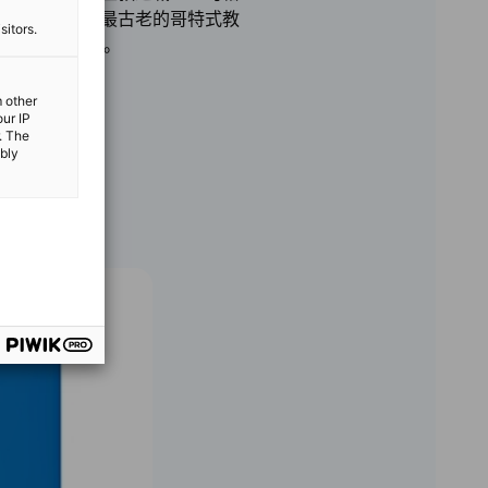
尔卑斯山以北最古老的哥特式教
sitors.
业贸易城市之一。
m other
our IP
. The
ibly