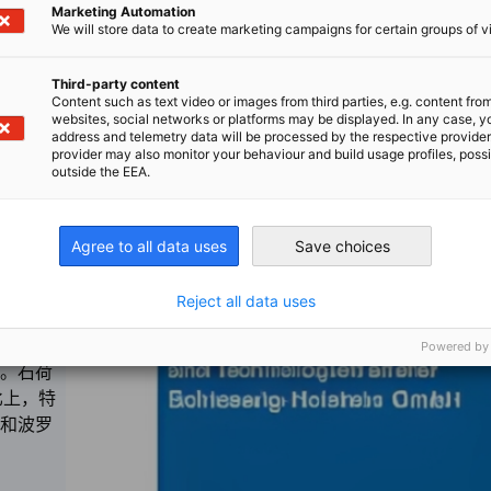
Marketing Automation
德堡是该州首府，它不仅拥有阿
We will store data to create marketing campaigns for certain groups of vi
堂， 而且还是欧州最古老的工
Third-party content
Content such as text video or images from third parties, e.g. content fro
websites, social networks or platforms may be displayed. In any case, y
address and telemetry data will be processed by the respective provider
provider may also monitor your behaviour and build usage profiles, poss
outside the EEA.
Agree to all data uses
Save choices
Reject all data uses
成为通
Powered by
。石荷
比上，特
和波罗