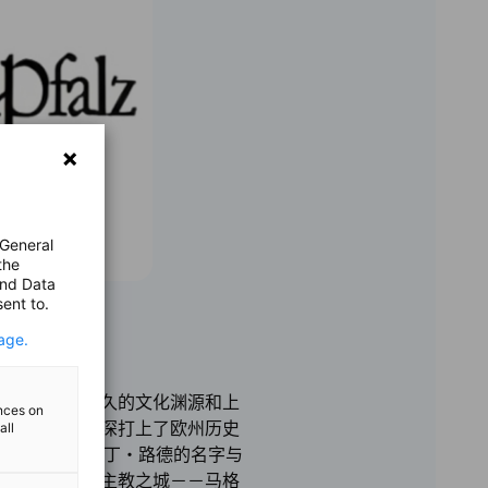
 General
the
and Data
ent to.
哈特
age.
中部，具有悠久的文化渊源和上
ences on
建筑、艺术深深打上了欧州历史
all
宗教 改革使马丁・路德的名字与
0年历史的帝王主教之城－－马格