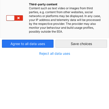
direkten Beschaffung mit IBS
Third-party content
Content such as text video or images from third
China (Mainland)
parties, e.g. content from other websites, social
networks or platforms may be displayed. In any case,
your IP address and telemetry data will be processed
Das deutsche Traditionsunternehmen WiBu versorgt seit
by the respective provider. The provider may also
Jahrzehnten Pflegeeinrichtungen, Kliniken und Krankenhäuse
monitor your behaviour and build usage profiles,
possibly outside the EEA.
in Deutschland und Österreich als Komplettanbieter bei der
Objekteinrichtung und der Versorgung zuverlässig mit
Agree to all data uses
Save choices
medizinischen Produkten. Der asiatische Markt war seit langer
Zeit eine der tragenden Säulen in der globalen
Reject all data uses
Beschaffungsstrategie von WiBu. Während der indirekte
Einkaufsweg über Importeure zu Beginn des Jahrtausends noc
effizient erschien, wurde dem WiBu Management zunehmend
bewusst, dass diese Strategie auch Nachteile hatte.
Die starke Abhängigkeit von Zwischenhändlern war mit
Risiken behaftet und führte zu höheren Einkaufskosten. Viel
wichtiger noch: Die indirekte Beschaffung machte es WiBu
unmöglich, vertrauensvolle Beziehungen zu chinesischen
Produzenten aufzubauen. Ein Faktor, der gerade im Bereich