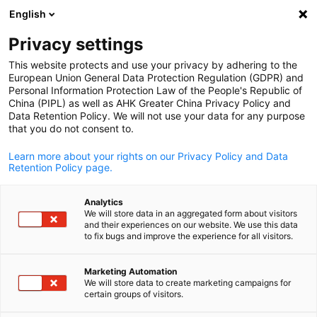
English
Suche öffnen
Navi
Ein
Privacy settings
This website protects and use your privacy by adhering to the
European Union General Data Protection Regulation (GDPR) and
Personal Information Protection Law of the People's Republic of
China (PIPL) as well as AHK Greater China Privacy Policy and
Data Retention Policy. We will not use your data for any purpose
that you do not consent to.
Learn more about your rights on our Privacy Policy and Data
Retention Policy page.
WiBu / WiBu
Analytics
News
02/09/2025
We will store data in an aggregated form about visitors
and their experiences on our website. We use this data
to fix bugs and improve the experience for all visitors.
Die strategische
German
Marketing Automation
Neuausrichtung von WiBu in
We will store data to create marketing campaigns for
certain groups of visitors.
China: Von der indirekten zur